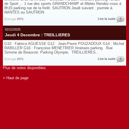
de Sport , : 1 rue des sports GRANDCHAMP et Météo Rendez-vous à
8h15 parking rue de la forêt. SAUTRON Jeudi suivant : journée à
NANTES ou SAUTRON
Lire la suite
0
Écrit par
RPS
02/12/2025
Jeudi 4 Decembre : TREILLIERES
G10 : Fabrice AGUESSE G12 : Jean-Pierre POUZADOUX G14 : Michel
RABILLER G16 : Françoise MENETRIER Itinéraire parking Rue
Simone de Beauvoir; Parking Olympie; TREILLIERES...
Lire la suite
0
Écrit par
RPS
Plus de notes disponibles.
> Haut de page