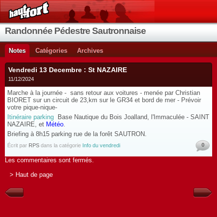
Randonnée Pédestre Sautronnaise
Notes
Catégories
Archives
Vendredi 13 Decembre : St NAZAIRE
11/12/2024
Marche à la journée - sans retour aux voitures - menée par Christian
BIORET sur un circuit de 23,km sur le GR34 et bord de mer -
Prévoir
votre pique-nique-
Itinéraire parking
Base Nautique du Bois Joalland, l'Immaculée - SAINT
NAZAIRE, et
Météo
.
Briefing à 8h15 parking
rue de la forêt SAUTRON.
0
Écrit par
RPS
dans la catégorie
Info du vendredi
Les commentaires sont fermés.
> Haut de page