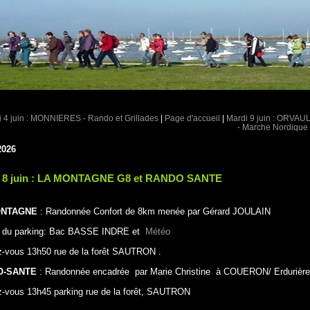
i 4 juin : MONNIERES - Rando et Grillades
|
Page d'accueil
|
Mardi 9 juin : ORVAU
- Marche Nordique
2026
i 8 juin : LA MONTAGNE G8 et RANDO SANTE
ONTAGNE
: Randonnée Confort de 8km menée par Gérard JOULAIN
ir du parking: Bac BASSE INDRE et
Météo
z-vous
13h50 rue de la forêt SAUTRON .
O-SANTE
: Randonnée encadrée par Marie Christine à COUERON/ Erdurière
z-vous
13h45 parking rue de la forêt, SAUTRON