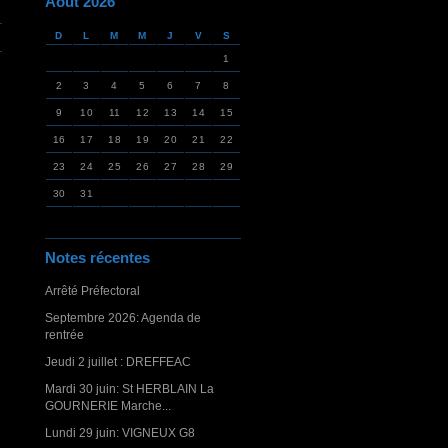
Août 2026
D
L
M
M
J
V
S
1
2
3
4
5
6
7
8
9
10
11
12
13
14
15
16
17
18
19
20
21
22
23
24
25
26
27
28
29
30
31
Notes récentes
Arrêté Préfectoral
Septembre 2026: Agenda de
rentrée
Jeudi 2 juillet : DREFFEAC
Mardi 30 juin: St HERBLAIN La
GOURNERIE Marche...
Lundi 29 juin: VIGNEUX G8