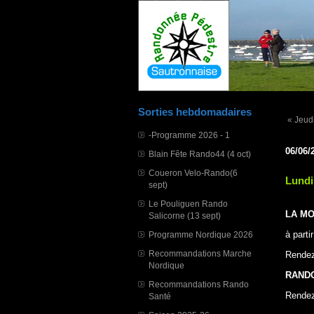
Sorties hebdomadaires
« Jeud
-Programme 2026 - 1
06/06/
Blain Fête Rando44 (4 oct)
Coueron Velo-Rando(6
Lund
sept)
Le Pouliguen Rando
LA M
Salicorne (13 sept)
à part
Programme Nordique 2026
Recommandations Marche
Rende
Nordique
RAND
Recommandations Rando
Rende
Santé